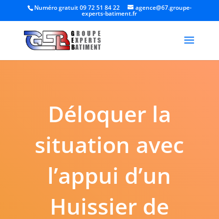
Numéro gratuit 09 72 51 84 22
agence@67.groupe-
experts-batiment.fr
Déloquer la
situation avec
l’appui d’un
Huissier de