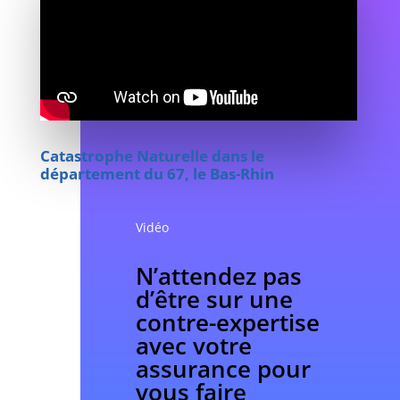
Catastrophe Naturelle
dans le
département du 67, le Bas-Rhin
Vidéo
N’attendez pas
d’être sur une
contre-expertise
avec votre
assurance pour
vous faire