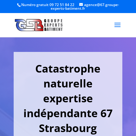
Numéro gratuit 09 72 51 84 22
agence@67.groupe-
experts-batiment.fr
Catastrophe
naturelle
expertise
indépendante 67
Strasbourg