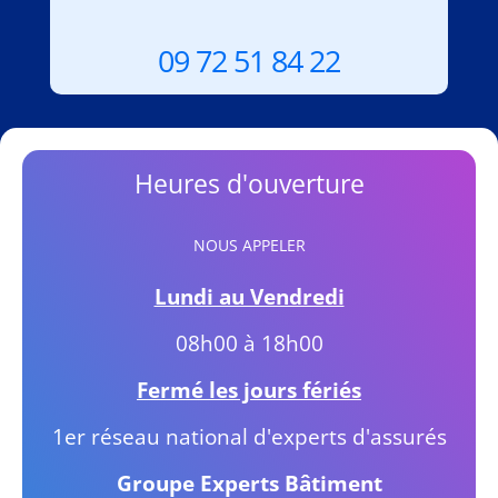
09 72 51 84 22
Heures d'ouverture
NOUS APPELER
Lundi au Vendredi
08h00 à 18h00
Fermé les jours fériés
1er réseau national d'experts d'assurés
Groupe Experts Bâtiment